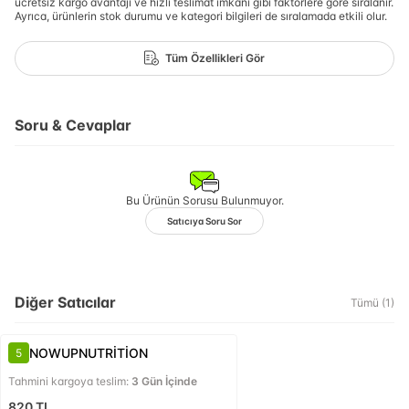
ücretsiz kargo avantajı ve hızlı teslimat imkanı gibi faktörlere göre sıralanır.
Ayrıca, ürünlerin stok durumu ve kategori bilgileri de sıralamada etkili olur.
Tüm Özellikleri Gör
Soru & Cevaplar
Bu Ürünün Sorusu Bulunmuyor.
Satıcıya Soru Sor
Diğer Satıcılar
Tümü (
1
)
NOWUPNUTRİTİON
5
Tahmini kargoya teslim:
3 Gün İçinde
820
TL