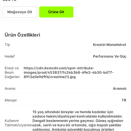
Mağazaya Git
Ürüne Git
Ürün Özellikleri
Tip
Kreatin Monohidrat
Hedef
Performans Ve Güç
Enerji ve
https://cdn.dsmcdn.com/spm-attribute-
Besin
images/prod/453837/fc24b3b8-69e3-4b30-bd77-
Değerleri
8913a0e9d9f6/creatine(1).jpg
Aroma
Aromalı
Menşei
TR
15 yaş altındaki bireyler ve hamile kadınlar için
sadece hekim/diyetisyen kontrolünde kullanılmalıdır.
Kullanım
Dengeli beslenmenin yerine geçmez. Güneş ışığından
Talimatı/Uyarıları
uzak, serin ve kuru bir ortamda, ağzı kapalı şekilde
saklayınız. Ambalaj güvenliği bozulmuş ürünleri