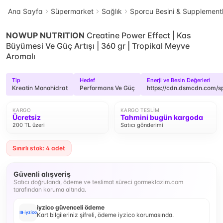
Ana Sayfa
Süpermarket
Sağlık
Sporcu Besini & Supplement
NOWUP NUTRITION
Creatine Power Effect | Kas
Büyümesi Ve Güç Artışı | 360 gr | Tropikal Meyve
Aromalı
Tip
Hedef
Enerji ve Besin Değerleri
Kreatin Monohidrat
Performans Ve Güç
https://cdn.dsmcdn.com/
KARGO
KARGO TESLIM
Ücretsiz
Tahmini bugün kargoda
200 TL üzeri
Satıcı gönderimi
Sınırlı stok: 4 adet
Güvenli alışveriş
Satıcı doğrulandı, ödeme ve teslimat süreci gormeklazim.com
tarafından koruma altında.
iyzico güvenceli ödeme
Kart bilgileriniz şifreli, ödeme iyzico korumasında.