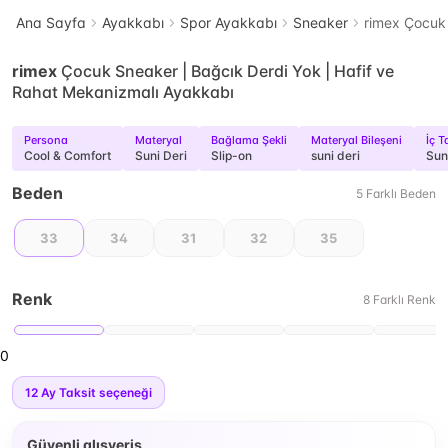
Ana Sayfa
Ayakkabı
Spor Ayakkabı
Sneaker
rimex Çocuk 
rimex
Çocuk Sneaker | Bağcık Derdi Yok | Hafif ve
Rahat Mekanizmalı Ayakkabı
Persona
Materyal
Bağlama Şekli
Materyal Bileşeni
İç T
Cool & Comfort
Suni Deri
Slip-on
suni deri
Suni
Beden
5
Farklı
Beden
33
34
31
32
35
Renk
8
Farklı
Renk
0
12
Ay Taksit seçeneği
Güvenli alışveriş