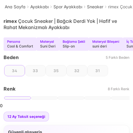
Ana Sayfa
Ayakkabı
Spor Ayakkabı
Sneaker
rimex Çocuk 
rimex
Çocuk Sneaker | Bağcık Derdi Yok | Hafif ve
Rahat Mekanizmalı Ayakkabı
Persona
Materyal
Bağlama Şekli
Materyal Bileşeni
İç T
Cool & Comfort
Suni Deri
Slip-on
suni deri
Suni
Beden
5
Farklı
Beden
34
33
35
32
31
Renk
8
Farklı
Renk
0
12
Ay Taksit seçeneği
Güvenli alışveriş