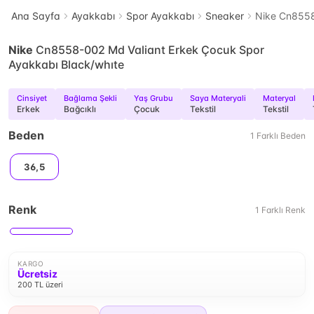
Ana Sayfa
Ayakkabı
Spor Ayakkabı
Sneaker
Nike Cn8558
Nike
Cn8558-002 Md Valiant Erkek Çocuk Spor
Ayakkabı Black/whıte
Cinsiyet
Bağlama Şekli
Yaş Grubu
Saya Materyali
Materyal
Erkek
Bağcıklı
Çocuk
Tekstil
Tekstil
Beden
1
Farklı
Beden
36,5
Renk
1
Farklı
Renk
KARGO
Ücretsiz
200 TL üzeri