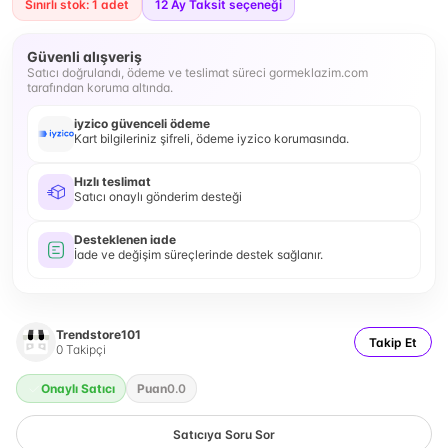
Sınırlı stok: 1 adet
12
Ay Taksit seçeneği
Güvenli alışveriş
Satıcı doğrulandı, ödeme ve teslimat süreci gormeklazim.com
tarafından koruma altında.
iyzico güvenceli ödeme
Kart bilgileriniz şifreli, ödeme iyzico korumasında.
Hızlı teslimat
Satıcı onaylı gönderim desteği
Desteklenen iade
İade ve değişim süreçlerinde destek sağlanır.
Trendstore101
Takip Et
0
Takipçi
Onaylı Satıcı
Puan
0.0
Satıcıya Soru Sor