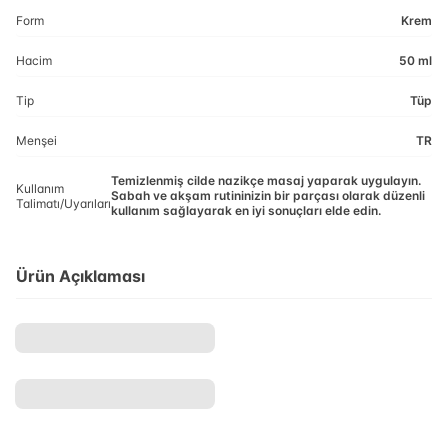
Form
Krem
Hacim
50 ml
Tip
Tüp
Menşei
TR
Temizlenmiş cilde nazikçe masaj yaparak uygulayın.
Kullanım
Sabah ve akşam rutininizin bir parçası olarak düzenli
Talimatı/Uyarıları
kullanım sağlayarak en iyi sonuçları elde edin.
Ürün Açıklaması