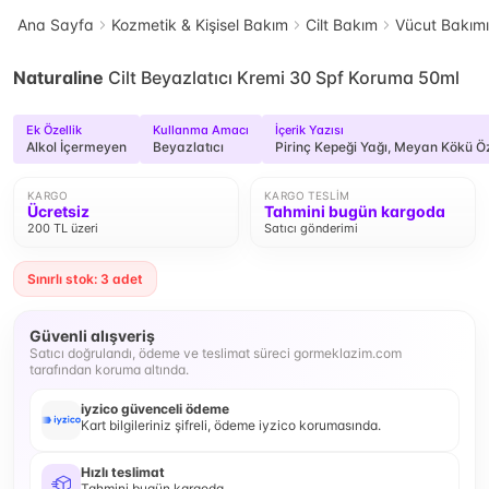
Ana Sayfa
Kozmetik & Kişisel Bakım
Cilt Bakım
Vücut Bakımı
Naturaline
Cilt Beyazlatıcı Kremi 30 Spf Koruma 50ml
Ek Özellik
Kullanma Amacı
İçerik Yazısı
Alkol İçermeyen
Beyazlatıcı
Pirinç Kepeği Yağı, Meyan Kökü Öz
KARGO
KARGO TESLIM
Ücretsiz
Tahmini bugün kargoda
200 TL üzeri
Satıcı gönderimi
Sınırlı stok: 3 adet
Güvenli alışveriş
Satıcı doğrulandı, ödeme ve teslimat süreci gormeklazim.com
tarafından koruma altında.
iyzico güvenceli ödeme
Kart bilgileriniz şifreli, ödeme iyzico korumasında.
Hızlı teslimat
Tahmini bugün kargoda