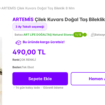
ARTEMİS Çilek Kuvars Doğal Taş Bileklik 8 Mm
ARTEMİS
Çilek Kuvars Doğal Taş Bilekli
3
Ay Taksit seçeneği
Satıcı:
ART LİFE DOĞALTAŞ Natural Stones
1
/ 5
Satıcıy
Bu üründe kargo ücretsiz!
490,00 TL
Renk
ÇOK RENKLİ
Beden
:
Tek Ebat
Sepete Ekle
Hemen 
14 gün kolay iade
Güvenli ödeme