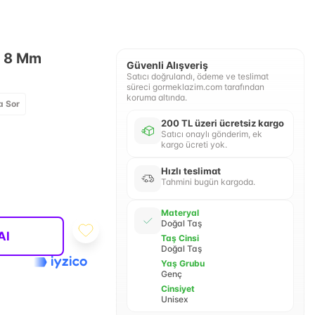
k 8 Mm
Güvenli Alışveriş
Satıcı doğrulandı, ödeme ve teslimat
süreci gormeklazim.com tarafından
koruma altında.
a Sor
200 TL üzeri ücretsiz kargo
Satıcı onaylı gönderim, ek
kargo ücreti yok.
Hızlı teslimat
Tahmini bugün kargoda.
Materyal
Doğal Taş
Al
Taş Cinsi
Doğal Taş
Yaş Grubu
Genç
Cinsiyet
Unisex