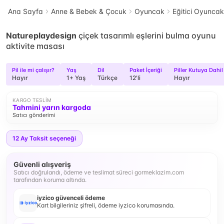
Ana Sayfa
Anne & Bebek & Çocuk
Oyuncak
Eğitici Oyuncak
Natureplaydesign
çiçek tasarımlı eşlerini bulma oyunu
aktivite masası
Pil ile mi çalışır?
Yaş
Dil
Paket İçeriği
Piller Kutuya Dahil
Hayır
1+ Yaş
Türkçe
12'li
Hayır
KARGO TESLIM
Tahmini yarın kargoda
Satıcı gönderimi
12
Ay Taksit seçeneği
Güvenli alışveriş
Satıcı doğrulandı, ödeme ve teslimat süreci gormeklazim.com
tarafından koruma altında.
iyzico güvenceli ödeme
Kart bilgileriniz şifreli, ödeme iyzico korumasında.