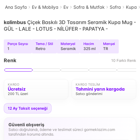
Ana Sayfa
Ev & Mobilya
Ev
Sofra & Mutfak
Sofra
Kupa
kalimbus
Çiçek Baskılı 3D Tasarım Seramik Kupa Mug -
GÜL - LALE - LOTUS - NİLÜFER - PAPATYA -
Parça Sayısı
Tema / Stil
Materyal
Hacim
Menşei
1
Retro
Seramik
325 ml
TR
Renk
10
Farklı
Renk
KARGO
KARGO TESLIM
Ücretsiz
Tahmini yarın kargoda
200 TL üzeri
Satıcı gönderimi
12
Ay Taksit seçeneği
Güvenli alışveriş
Satıcı doğrulandı, ödeme ve teslimat süreci gormeklazim.com
tarafından koruma altında.