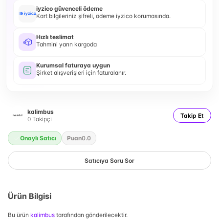
iyzico güvenceli ödeme
Kart bilgileriniz şifreli, ödeme iyzico korumasında.
Hızlı teslimat
Tahmini yarın kargoda
Kurumsal faturaya uygun
Şirket alışverişleri için faturalanır.
kalimbus
Takip Et
0
Takipçi
Onaylı Satıcı
Puan
0.0
Satıcıya Soru Sor
Ürün Bilgisi
Bu ürün
kalimbus
tarafından gönderilecektir.