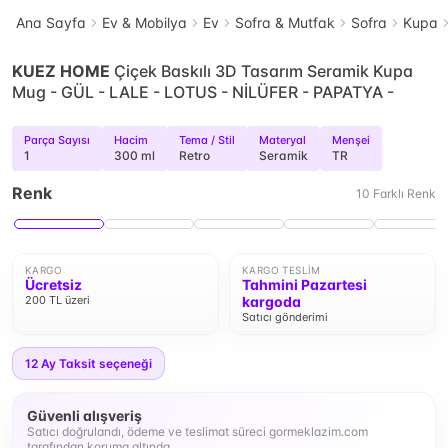
Ana Sayfa
Ev & Mobilya
Ev
Sofra & Mutfak
Sofra
Kupa
KUEZ HOME
Çiçek Baskılı 3D Tasarım Seramik Kupa
Mug - GÜL - LALE - LOTUS - NİLÜFER - PAPATYA -
Parça Sayısı
Hacim
Tema / Stil
Materyal
Menşei
1
300 ml
Retro
Seramik
TR
Renk
10
Farklı
Renk
KARGO
KARGO TESLIM
Ücretsiz
Tahmini Pazartesi
200 TL üzeri
kargoda
Satıcı gönderimi
12
Ay Taksit seçeneği
Güvenli alışveriş
Satıcı doğrulandı, ödeme ve teslimat süreci gormeklazim.com
tarafından koruma altında.