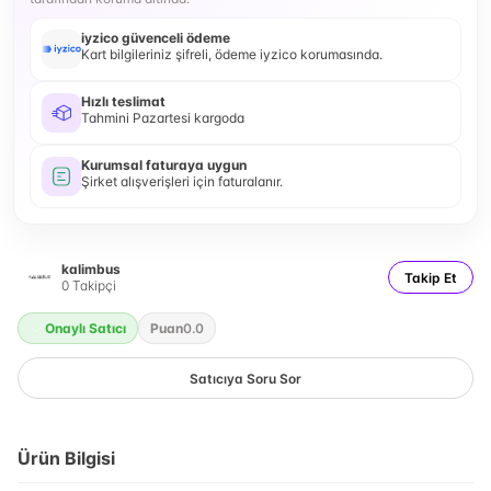
iyzico güvenceli ödeme
Kart bilgileriniz şifreli, ödeme iyzico korumasında.
Hızlı teslimat
Tahmini Pazartesi kargoda
Kurumsal faturaya uygun
Şirket alışverişleri için faturalanır.
kalimbus
Takip Et
0
Takipçi
Onaylı Satıcı
Puan
0.0
Satıcıya Soru Sor
Ürün Bilgisi