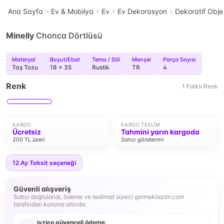
Ana Sayfa
Ev & Mobilya
Ev
Ev Dekorasyon
Dekoratif Obje
Minelly
Chonca Dörtlüsü
Materyal
Boyut/Ebat
Tema / Stil
Menşei
Parça Sayısı
Taş Tozu
18 x 35
Rustik
TR
4
Renk
1
Farklı
Renk
KARGO
KARGO TESLIM
Ücretsiz
Tahmini yarın kargoda
200 TL üzeri
Satıcı gönderimi
12
Ay Taksit seçeneği
Güvenli alışveriş
Satıcı doğrulandı, ödeme ve teslimat süreci gormeklazim.com
tarafından koruma altında.
iyzico güvenceli ödeme