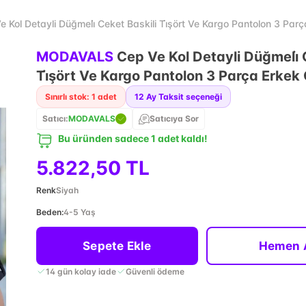
ol Detayli Düğmeli̇ Ceket Baskili Ti̇şört Ve Kargo Pantolon 3 Par
MODAVALS
Cep Ve Kol Detayli Düğmeli̇ 
Ti̇şört Ve Kargo Pantolon 3 Parça Erke
Sınırlı stok: 1 adet
12
Ay Taksit seçeneği
Satıcı:
MODAVALS
Satıcıya Sor
Bu üründen sadece 1 adet kaldı!
5.822,50 TL
Renk
Siyah
Beden
:
4-5 Yaş
Sepete Ekle
Hemen 
14 gün kolay iade
Güvenli ödeme