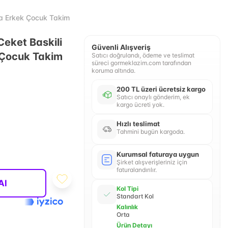
ça Erkek Çocuk Takim
Ceket Baskili
Güvenli Alışveriş
k Çocuk Takim
Satıcı doğrulandı, ödeme ve teslimat
süreci gormeklazim.com tarafından
koruma altında.
200 TL üzeri ücretsiz kargo
Satıcı onaylı gönderim, ek
kargo ücreti yok.
Hızlı teslimat
Tahmini bugün kargoda.
Kurumsal faturaya uygun
Şirket alışverişleriniz için
faturalandırılır.
Al
Kol Tipi
Standart Kol
Kalınlık
Orta
Ürün Detayı