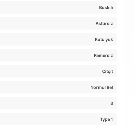
Baskılı
Astarsız
Kutu yok
Kemersiz
Çıtçıt
Normal Bel
3
Type 1