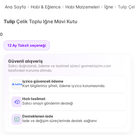
Ana Sayfa
Hobi & Eğlence
Hobi Malzemeleri
İğne
Tulip Çe
Tulip
Çelik Toplu Iğne Mavi Kutu
0
12
Ay Taksit seçeneği
Güvenli alışveriş
Satıcı doğrulandı, ödeme ve teslimat süreci gormeklazim.com
tarafından koruma altında.
iyzico güvenceli ödeme
Kart bilgileriniz şifreli, ödeme iyzico korumasında.
Hızlı teslimat
Satıcı onaylı gönderim desteği
Desteklenen iade
İade ve değişim süreçlerinde destek sağlanır.