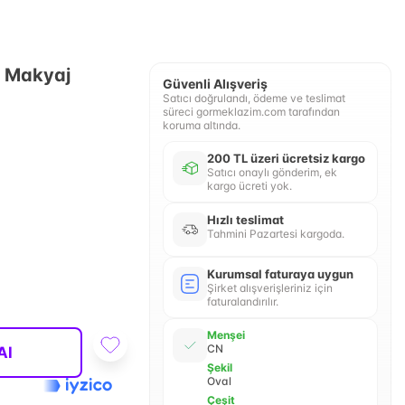
 Makyaj
Güvenli Alışveriş
Satıcı doğrulandı, ödeme ve teslimat
süreci gormeklazim.com tarafından
koruma altında.
200 TL üzeri ücretsiz kargo
Satıcı onaylı gönderim, ek
kargo ücreti yok.
Hızlı teslimat
Tahmini Pazartesi kargoda.
Kurumsal faturaya uygun
Şirket alışverişleriniz için
faturalandırılır.
Menşei
CN
Al
Şekil
Oval
Çeşit