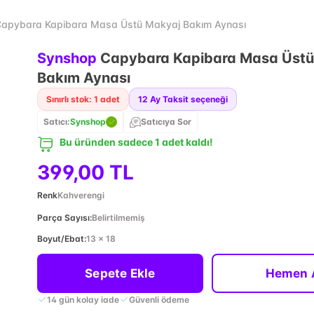
apybara Kapibara Masa Üstü Makyaj Bakım Aynası
Synshop
Capybara Kapibara Masa Üstü
Bakım Aynası
Sınırlı stok: 1 adet
12
Ay Taksit seçeneği
Satıcı:
Synshop
Satıcıya Sor
Bu üründen sadece 1 adet kaldı!
399,00 TL
Renk
Kahverengi
Parça Sayısı
:
Belirtilmemiş
Boyut/Ebat
:
13 x 18
Sepete Ekle
Hemen 
14 gün kolay iade
Güvenli ödeme