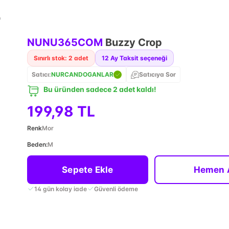
p
NUNU365COM
Buzzy Crop
Sınırlı stok: 2 adet
12
Ay Taksit seçeneği
Satıcı:
NURCANDOGANLAR
Satıcıya Sor
Bu üründen sadece 2 adet kaldı!
199,98 TL
Renk
Mor
Beden
:
M
Sepete Ekle
Hemen 
14 gün kolay iade
Güvenli ödeme