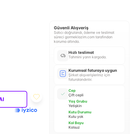
Güvenli Alışveriş
Satıcı doğrulandı, ödeme ve teslimat
süreci gormeklazim.com tarafından
koruma altında.
Hızlı teslimat
Tahmini yarın kargoda.
Kurumsal faturaya uygun
Şirket alışverişleriniz için
faturalandırılır.
Cep
Çift cepli
Al
Yaş Grubu
Yetişkin
Kutu Durumu
Kutu yok
Kol Boyu
Kolsuz