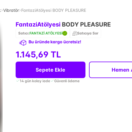
k
Vibratör
FantaziAtölyesi BODY PLEASURE
FantaziAtölyesi
BODY PLEASURE
Satıcı:
FANTAZİ ATÖLYESİ
Satıcıya Sor
Bu üründe kargo ücretsiz!
1.145,69 TL
Sepete Ekle
Hemen 
14 gün kolay iade
Güvenli ödeme