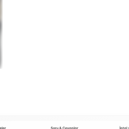
eler
Soru & Cevaplar
İptal 