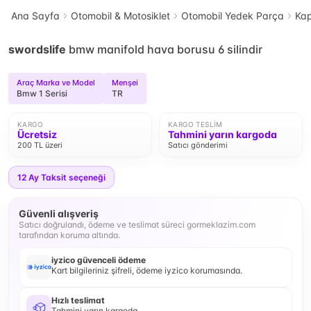
Ana Sayfa
Otomobil & Motosiklet
Otomobil Yedek Parça
Kap
swordslife
bmw manifold hava borusu 6 silindir
Araç Marka ve Model
Menşei
Bmw 1 Serisi
TR
KARGO
KARGO TESLIM
Ücretsiz
Tahmini yarın kargoda
200 TL üzeri
Satıcı gönderimi
12
Ay Taksit seçeneği
Güvenli alışveriş
Satıcı doğrulandı, ödeme ve teslimat süreci gormeklazim.com
tarafından koruma altında.
iyzico güvenceli ödeme
Kart bilgileriniz şifreli, ödeme iyzico korumasında.
Hızlı teslimat
Tahmini yarın kargoda