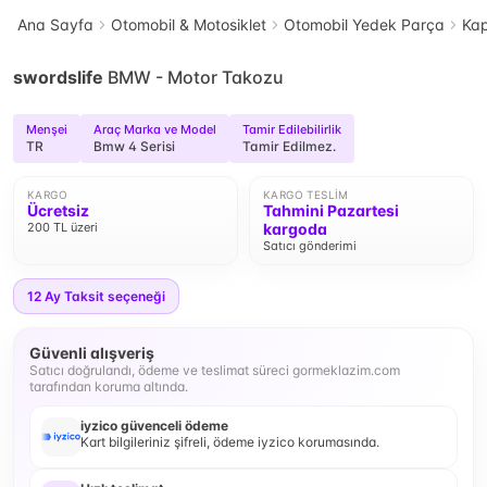
Ana Sayfa
Otomobil & Motosiklet
Otomobil Yedek Parça
Kap
swordslife
BMW - Motor Takozu
Menşei
Araç Marka ve Model
Tamir Edilebilirlik
TR
Bmw 4 Serisi
Tamir Edilmez.
KARGO
KARGO TESLIM
Ücretsiz
Tahmini Pazartesi
200 TL üzeri
kargoda
Satıcı gönderimi
12
Ay Taksit seçeneği
Güvenli alışveriş
Satıcı doğrulandı, ödeme ve teslimat süreci gormeklazim.com
tarafından koruma altında.
iyzico güvenceli ödeme
Kart bilgileriniz şifreli, ödeme iyzico korumasında.