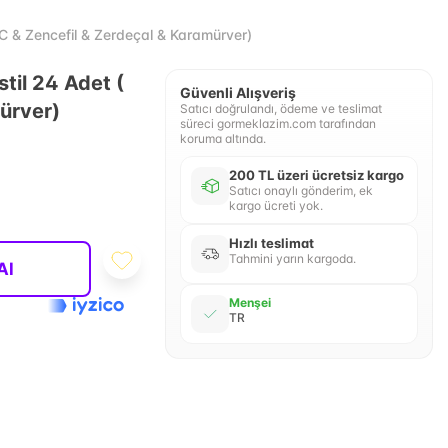
 C & Zencefil & Zerdeçal & Karamürver)
stil 24 Adet (
Güvenli Alışveriş
ürver)
Satıcı doğrulandı, ödeme ve teslimat
süreci gormeklazim.com tarafından
koruma altında.
200 TL üzeri ücretsiz kargo
Satıcı onaylı gönderim, ek
kargo ücreti yok.
Hızlı teslimat
Tahmini yarın kargoda.
Al
Menşei
TR