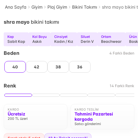
Ana Sayfa
Giyim
Plaj Giyim
Bikini Takımı
shra mayo bikini 
shra mayo
bikini takımı
Kap
Kol Boyu
Cinsiyet
Siluet
Ortam
Ürün 
Sabit Kap
Askılı
Kadın / Kız
Derin V
Beachwear
Baskı
Beden
4
Farklı
Beden
40
42
38
36
Renk
14
Farklı
Renk
KARGO
KARGO TESLIM
Ücretsiz
Tahmini Pazartesi
200 TL üzeri
kargoda
Satıcı gönderimi