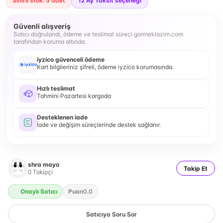
Sınırlı stok: 5 adet
12
Ay Taksit seçeneği
Güvenli alışveriş
Satıcı doğrulandı, ödeme ve teslimat süreci gormeklazim.com
tarafından koruma altında.
iyzico güvenceli ödeme
Kart bilgileriniz şifreli, ödeme iyzico korumasında.
Hızlı teslimat
Tahmini Pazartesi kargoda
Desteklenen iade
İade ve değişim süreçlerinde destek sağlanır.
shra mayo
Takip Et
0
Takipçi
Onaylı Satıcı
Puan
0.0
Satıcıya Soru Sor