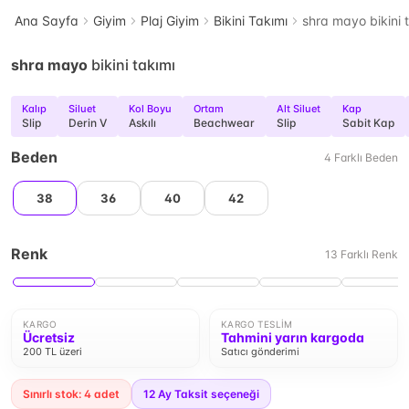
Ana Sayfa
Giyim
Plaj Giyim
Bikini Takımı
shra mayo bikini 
shra mayo
bikini takımı
Kalıp
Siluet
Kol Boyu
Ortam
Alt Siluet
Kap
Slip
Derin V
Askılı
Beachwear
Slip
Sabit Kap
Beden
4
Farklı
Beden
38
36
40
42
Renk
13
Farklı
Renk
KARGO
KARGO TESLIM
Ücretsiz
Tahmini yarın kargoda
200 TL üzeri
Satıcı gönderimi
Sınırlı stok: 4 adet
12
Ay Taksit seçeneği