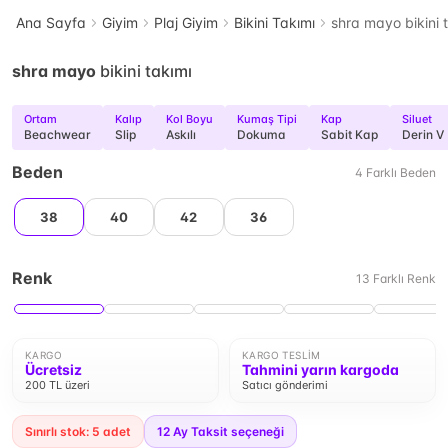
Ana Sayfa
Giyim
Plaj Giyim
Bikini Takımı
shra mayo bikini 
shra mayo
bikini takımı
Ortam
Kalıp
Kol Boyu
Kumaş Tipi
Kap
Siluet
Beachwear
Slip
Askılı
Dokuma
Sabit Kap
Derin V
Beden
4
Farklı
Beden
38
40
42
36
Renk
13
Farklı
Renk
KARGO
KARGO TESLIM
Ücretsiz
Tahmini yarın kargoda
200 TL üzeri
Satıcı gönderimi
Sınırlı stok: 5 adet
12
Ay Taksit seçeneği