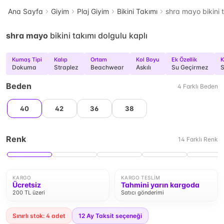
Ana Sayfa
Giyim
Plaj Giyim
Bikini Takımı
shra mayo bikini t
shra mayo
bikini takımı dolgulu kaplı
Kumaş Tipi
Kalıp
Ortam
Kol Boyu
Ek Özellik
K
Dokuma
Straplez
Beachwear
Askılı
Su Geçirmez
S
Beden
4
Farklı
Beden
40
42
36
38
Renk
14
Farklı
Renk
KARGO
KARGO TESLIM
Ücretsiz
Tahmini yarın kargoda
200 TL üzeri
Satıcı gönderimi
Sınırlı stok: 4 adet
12
Ay Taksit seçeneği