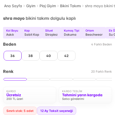
Ana Sayfa
Giyim
Plaj Giyim
Bikini Takımı
shra mayo bikini t
shra mayo
bikini takımı dolgulu kaplı
Kol Boyu
Kap
Siluet
Kumaş Tipi
Ortam
Ek Ö
Askılı
Sabit Kap
Straplez
Dokuma
Beachwear
Su 
Beden
4
Farklı
Beden
36
38
40
42
Renk
20
Farklı
Renk
KARGO
KARGO TESLIM
Ücretsiz
Tahmini yarın kargoda
200 TL üzeri
Satıcı gönderimi
Sınırlı stok: 5 adet
12
Ay Taksit seçeneği