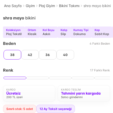
Ana Sayfa
Giyim
Plaj Giyim
Bikini Takımı
shra mayo bikini
shra mayo
bikini
Koleksiyon
Ortam
Kol Boyu
Kalıp
Kumaş Tipi
Kap
Plaj Tekstil
Klasik
Askılı
Slip
Dokuma
Sabit Kap
Beden
4
Farklı
Beden
38
42
36
40
Renk
17
Farklı
Renk
KARGO
KARGO TESLIM
Ücretsiz
Tahmini yarın kargoda
200 TL üzeri
Satıcı gönderimi
Sınırlı stok: 5 adet
12
Ay Taksit seçeneği