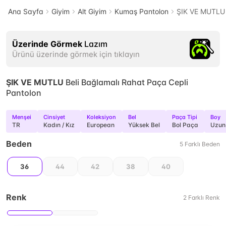
Ana Sayfa
Giyim
Alt Giyim
Kumaş Pantolon
ŞIK VE MUTLU 
Üzerinde Görmek
Lazım
Ürünü üzerinde görmek için tıklayın
ŞIK VE MUTLU
Beli Bağlamalı Rahat Paça Cepli
Pantolon
Menşei
Cinsiyet
Koleksiyon
Bel
Paça Tipi
Boy
TR
Kadın / Kız
European
Yüksek Bel
Bol Paça
Uzun
Beden
5
Farklı
Beden
36
44
42
38
40
Renk
2
Farklı
Renk