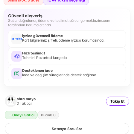
Sınırlı stok: 3 adet
12
Ay Taksit seçeneği
Güvenli alışveriş
Satıcı doğrulandı, ödeme ve teslimat süreci gormeklazim.com
tarafından koruma altında.
iyzico güvenceli ödeme
Kart bilgileriniz şifreli, ödeme iyzico korumasında.
Hızlı teslimat
Tahmini Pazartesi kargoda
Desteklenen iade
İade ve değişim süreçlerinde destek sağlanır.
shra mayo
Takip Et
0
Takipçi
Onaylı Satıcı
Puan
0.0
Satıcıya Soru Sor