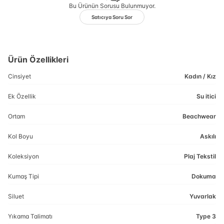
Bu Ürünün Sorusu Bulunmuyor.
Satıcıya Soru Sor
Ürün Özellikleri
Cinsiyet
Kadın / Kız
Ek Özellik
Su itici
Ortam
Beachwear
Kol Boyu
Askılı
Koleksiyon
Plaj Tekstil
Kumaş Tipi
Dokuma
Siluet
Yuvarlak
Yıkama Talimatı
Type 3