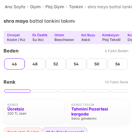
Ana Sayfa
Giyim
Plaj Giyim
Tankini
shra mayo battal tanki
shra mayo
battal tankini takımı
Cinsiyet
Ek Özellik
Ortam
Kol Boyu
Koleksiyon
Ku
Kadın / Kız
Su itici
Beachwear
Askılı
Plaj Tekstil
D
Beden
6
Farklı
Beden
46
48
52
54
50
56
Renk
10
Farklı
Renk
KARGO
KARGO TESLIM
Ücretsiz
Tahmini Pazartesi
200 TL üzeri
kargoda
Satıcı gönderimi