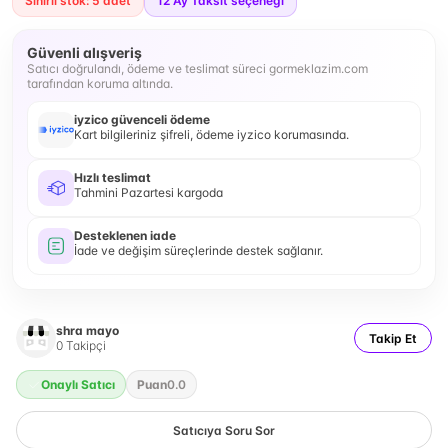
Sınırlı stok: 5 adet
12
Ay Taksit seçeneği
Güvenli alışveriş
Satıcı doğrulandı, ödeme ve teslimat süreci gormeklazim.com
tarafından koruma altında.
iyzico güvenceli ödeme
Kart bilgileriniz şifreli, ödeme iyzico korumasında.
Hızlı teslimat
Tahmini Pazartesi kargoda
Desteklenen iade
İade ve değişim süreçlerinde destek sağlanır.
shra mayo
Takip Et
0
Takipçi
Onaylı Satıcı
Puan
0.0
Satıcıya Soru Sor