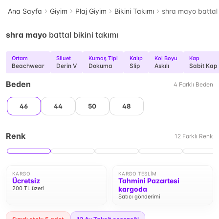
Ana Sayfa
Giyim
Plaj Giyim
Bikini Takımı
shra mayo battal 
shra mayo
battal bikini takımı
Ortam
Siluet
Kumaş Tipi
Kalıp
Kol Boyu
Kap
Beachwear
Derin V
Dokuma
Slip
Askılı
Sabit Kap
Beden
4
Farklı
Beden
46
44
50
48
Renk
12
Farklı
Renk
KARGO
KARGO TESLIM
Ücretsiz
Tahmini Pazartesi
200 TL üzeri
kargoda
Satıcı gönderimi