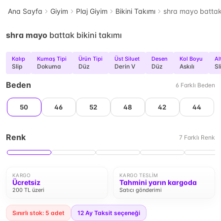
Ana Sayfa
Giyim
Plaj Giyim
Bikini Takımı
shra mayo battak 
shra mayo
battak bikini takımı
Kalıp
Kumaş Tipi
Ürün Tipi
Üst Siluet
Desen
Kol Boyu
Al
Slip
Dokuma
Düz
Derin V
Düz
Askılı
Sl
Beden
6
Farklı
Beden
50
46
52
48
42
44
Renk
7
Farklı
Renk
KARGO
KARGO TESLIM
Ücretsiz
Tahmini yarın kargoda
200 TL üzeri
Satıcı gönderimi
Sınırlı stok: 5 adet
12
Ay Taksit seçeneği