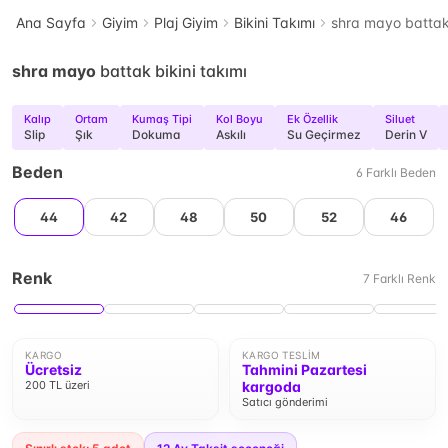
Ana Sayfa
Giyim
Plaj Giyim
Bikini Takımı
shra mayo battak 
shra mayo
battak bikini takımı
Kalıp
Ortam
Kumaş Tipi
Kol Boyu
Ek Özellik
Siluet
Slip
Şık
Dokuma
Askılı
Su Geçirmez
Derin V
Beden
6
Farklı
Beden
44
42
48
50
52
46
Renk
7
Farklı
Renk
KARGO
KARGO TESLIM
Ücretsiz
Tahmini Pazartesi
200 TL üzeri
kargoda
Satıcı gönderimi