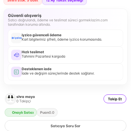
Sınırlı stok: 5 adet
12
Ay Taksit seçeneği
Güvenli alışveriş
Satıcı doğrulandı, ödeme ve teslimat süreci gormeklazim.com
tarafından koruma altında.
iyzico güvenceli ödeme
Kart bilgileriniz şifreli, ödeme iyzico korumasında.
Hızlı teslimat
Tahmini Pazartesi kargoda
Desteklenen iade
İade ve değişim süreçlerinde destek sağlanır.
shra mayo
Takip Et
0
Takipçi
Onaylı Satıcı
Puan
0.0
Satıcıya Soru Sor