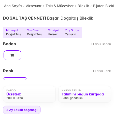
Ana Sayfa
Aksesuar
Takı & Mücevher
Bileklik
Bijuteri Bilek
DOĞAL TAŞ CENNETİ
Başarı Doğaltaş Bileklik
Materyal
Taş Cinsi
Cinsiyet
Yaş Grubu
Doğal Taş
Doğal Taş
Unisex
Yetişkin
Beden
1
Farklı
Beden
18
Renk
1
Farklı
Renk
KARGO
KARGO TESLIM
Ücretsiz
Tahmini bugün kargoda
200 TL üzeri
Satıcı gönderimi
3
Ay Taksit seçeneği