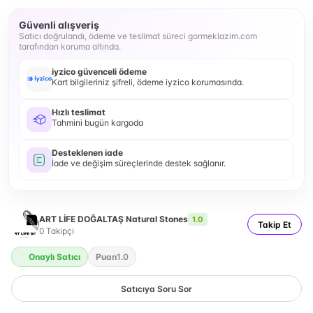
Güvenli alışveriş
Satıcı doğrulandı, ödeme ve teslimat süreci gormeklazim.com
tarafından koruma altında.
iyzico güvenceli ödeme
Kart bilgileriniz şifreli, ödeme iyzico korumasında.
Hızlı teslimat
Tahmini bugün kargoda
Desteklenen iade
İade ve değişim süreçlerinde destek sağlanır.
ART LİFE DOĞALTAŞ Natural Stones
1.0
Takip Et
0
Takipçi
Onaylı Satıcı
Puan
1.0
Satıcıya Soru Sor