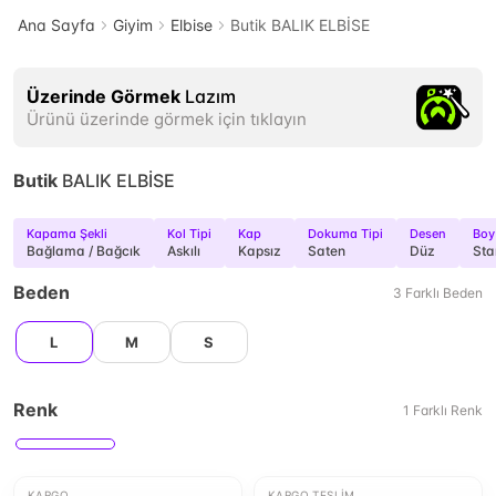
Ana Sayfa
Giyim
Elbise
Butik BALIK ELBİSE
Üzerinde Görmek
Lazım
Ürünü üzerinde görmek için tıklayın
Butik
BALIK ELBİSE
Kapama Şekli
Kol Tipi
Kap
Dokuma Tipi
Desen
Boy
Bağlama / Bağcık
Askılı
Kapsız
Saten
Düz
Sta
Beden
3
Farklı
Beden
L
M
S
Renk
1
Farklı
Renk
KARGO
KARGO TESLIM