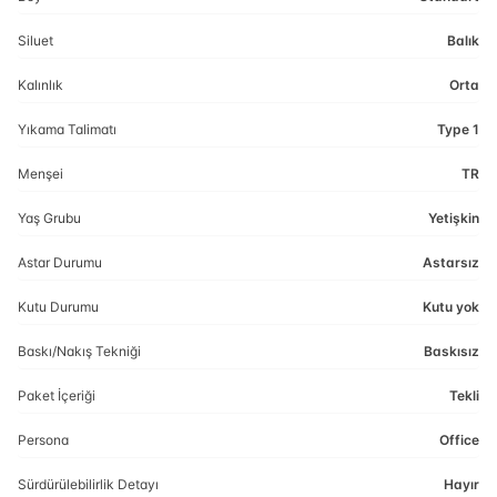
Siluet
Balık
Kalınlık
Orta
Yıkama Talimatı
Type 1
Menşei
TR
Yaş Grubu
Yetişkin
Astar Durumu
Astarsız
Kutu Durumu
Kutu yok
Baskı/Nakış Tekniği
Baskısız
Paket İçeriği
Tekli
Persona
Office
Sürdürülebilirlik Detayı
Hayır