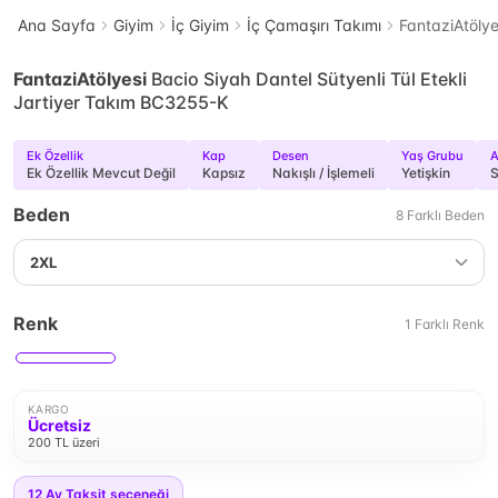
Ana Sayfa
Giyim
İç Giyim
İç Çamaşırı Takımı
FantaziAtölye
FantaziAtölyesi
Bacio Siyah Dantel Sütyenli Tül Etekli
Jartiyer Takım BC3255-K
Ek Özellik
Kap
Desen
Yaş Grubu
A
Ek Özellik Mevcut Değil
Kapsız
Nakışlı / İşlemeli
Yetişkin
S
Beden
8
Farklı
Beden
2XL
Renk
1
Farklı
Renk
KARGO
Ücretsiz
200 TL üzeri
12
Ay Taksit seçeneği