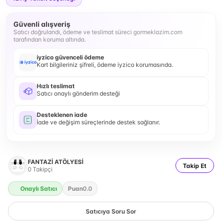
Güvenli alışveriş
Satıcı doğrulandı, ödeme ve teslimat süreci gormeklazim.com
tarafından koruma altında.
iyzico güvenceli ödeme
Kart bilgileriniz şifreli, ödeme iyzico korumasında.
Hızlı teslimat
Satıcı onaylı gönderim desteği
Desteklenen iade
İade ve değişim süreçlerinde destek sağlanır.
FANTAZİ ATÖLYESİ
Takip Et
0
Takipçi
Onaylı Satıcı
Puan
0.0
Satıcıya Soru Sor