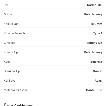
Bel
Normal Bel
Ortam
Belirtilmemiş
Koleksiyon
İç Giyim
Yıkama Talimatı
Type 1
Cinsiyet
Kadın / Kız
Kumaş Tipi
Belirtilmemiş
Kalıp
Balensiz
Dokuma Tipi
Dantel
Kol Boyu
Askılı
Materyal Bileşeni
Dantel - Tül
Ürün Açıklaması