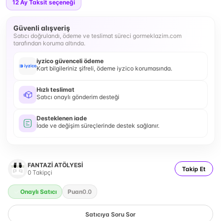
12
Ay Taksit seçeneği
Güvenli alışveriş
Satıcı doğrulandı, ödeme ve teslimat süreci gormeklazim.com
tarafından koruma altında.
iyzico güvenceli ödeme
Kart bilgileriniz şifreli, ödeme iyzico korumasında.
Hızlı teslimat
Satıcı onaylı gönderim desteği
Desteklenen iade
İade ve değişim süreçlerinde destek sağlanır.
FANTAZİ ATÖLYESİ
Takip Et
0
Takipçi
Onaylı Satıcı
Puan
0.0
Satıcıya Soru Sor