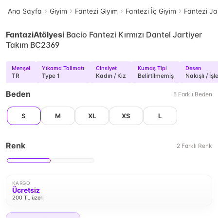
Ana Sayfa
Giyim
Fantezi Giyim
Fantezi İç Giyim
Fantezi Ja
FantaziAtölyesi
Bacio Fantezi Kırmızı Dantel Jartiyer
Takım BC2369
Menşei
Yıkama Talimatı
Cinsiyet
Kumaş Tipi
Desen
TR
Type 1
Kadın / Kız
Belirtilmemiş
Nakışlı / İşl
Beden
5
Farklı
Beden
S
M
XL
XS
L
Renk
2
Farklı
Renk
KARGO
Ücretsiz
200 TL üzeri