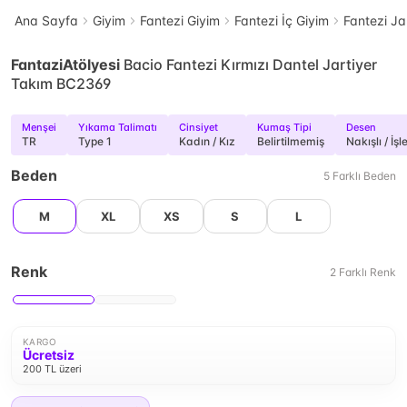
Ana Sayfa
Giyim
Fantezi Giyim
Fantezi İç Giyim
Fantezi Ja
FantaziAtölyesi
Bacio Fantezi Kırmızı Dantel Jartiyer
Takım BC2369
Menşei
Yıkama Talimatı
Cinsiyet
Kumaş Tipi
Desen
TR
Type 1
Kadın / Kız
Belirtilmemiş
Nakışlı / İşl
Beden
5
Farklı
Beden
M
XL
XS
S
L
Renk
2
Farklı
Renk
KARGO
Ücretsiz
200 TL üzeri