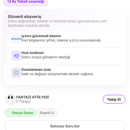
12
Ay Taksit seçeneği
Güvenli alışveriş
Satıcı doğrulandı, ödeme ve teslimat süreci gormeklazim.com
tarafından koruma altında.
iyzico güvenceli ödeme
Kart bilgileriniz şifreli, ödeme iyzico korumasında.
Hızlı teslimat
Satıcı onaylı gönderim desteği
Desteklenen iade
İade ve değişim süreçlerinde destek sağlanır.
FANTAZİ ATÖLYESİ
Takip Et
0
Takipçi
Onaylı Satıcı
Puan
0.0
Satıcıya Soru Sor