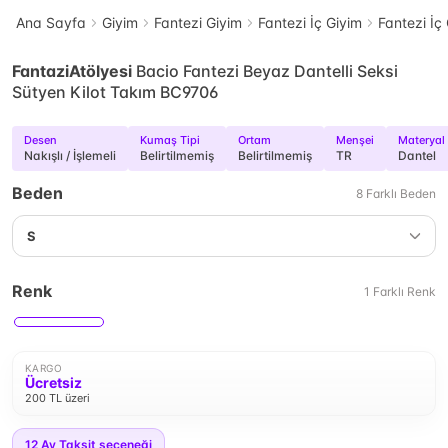
Ana Sayfa
Giyim
Fantezi Giyim
Fantezi İç Giyim
Fantezi İç
FantaziAtölyesi
Bacio Fantezi Beyaz Dantelli Seksi
Sütyen Kilot Takım BC9706
Desen
Kumaş Tipi
Ortam
Menşei
Materyal
Nakışlı / İşlemeli
Belirtilmemiş
Belirtilmemiş
TR
Dantel
Beden
8
Farklı
Beden
S
Renk
1
Farklı
Renk
KARGO
Ücretsiz
200 TL üzeri
12
Ay Taksit seçeneği