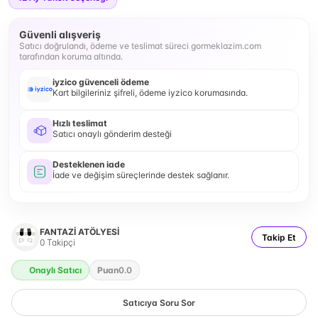
Güvenli alışveriş
Satıcı doğrulandı, ödeme ve teslimat süreci gormeklazim.com
tarafından koruma altında.
iyzico güvenceli ödeme
Kart bilgileriniz şifreli, ödeme iyzico korumasında.
Hızlı teslimat
Satıcı onaylı gönderim desteği
Desteklenen iade
İade ve değişim süreçlerinde destek sağlanır.
FANTAZİ ATÖLYESİ
Takip Et
0
Takipçi
Onaylı Satıcı
Puan
0.0
Satıcıya Soru Sor