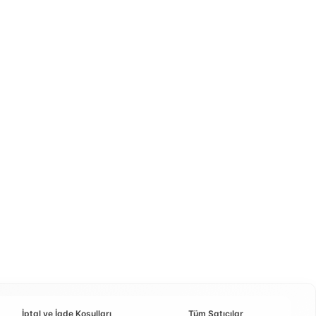
İptal ve İade Koşulları
Tüm Satıcılar