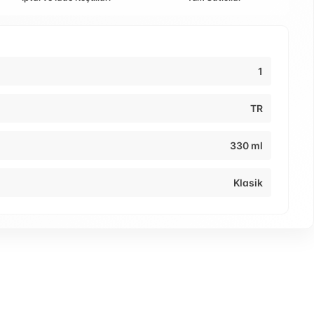
1
TR
330 ml
Klasik