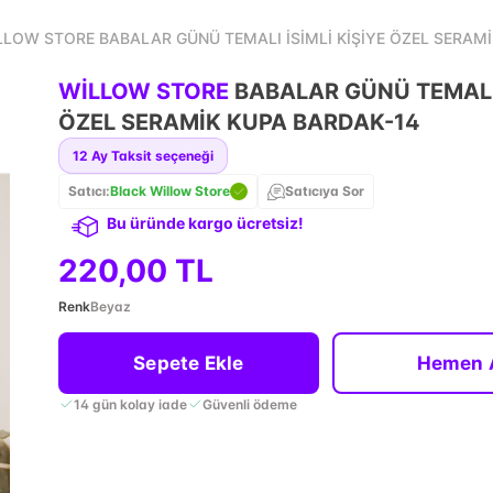
LLOW STORE BABALAR GÜNÜ TEMALI İSİMLİ KİŞİYE ÖZEL SERAM
WİLLOW STORE
BABALAR GÜNÜ TEMALI 
ÖZEL SERAMİK KUPA BARDAK-14
12
Ay Taksit seçeneği
Satıcı:
Black Willow Store
Satıcıya Sor
Bu üründe kargo ücretsiz!
220,00 TL
Renk
Beyaz
Sepete Ekle
Hemen 
14 gün kolay iade
Güvenli ödeme