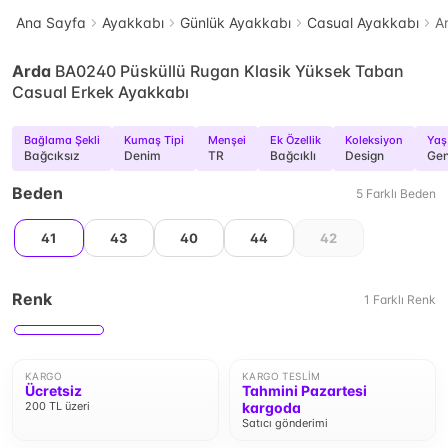
Ana Sayfa
Ayakkabı
Günlük Ayakkabı
Casual Ayakkabı
A
Arda
BA0240 Püsküllü Rugan Klasik Yüksek Taban
Casual Erkek Ayakkabı
Bağlama Şekli
Kumaş Tipi
Menşei
Ek Özellik
Koleksiyon
Yaş
Bağcıksız
Denim
TR
Bağcıklı
Design
Ge
Beden
5
Farklı
Beden
41
43
40
44
42
Renk
1
Farklı
Renk
KARGO
KARGO TESLIM
Ücretsiz
Tahmini Pazartesi
200 TL üzeri
kargoda
Satıcı gönderimi