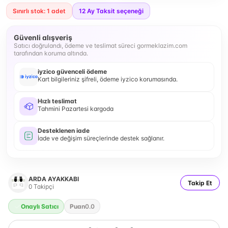
Sınırlı stok: 1 adet
12
Ay Taksit seçeneği
Güvenli alışveriş
Satıcı doğrulandı, ödeme ve teslimat süreci gormeklazim.com
tarafından koruma altında.
iyzico güvenceli ödeme
Kart bilgileriniz şifreli, ödeme iyzico korumasında.
Hızlı teslimat
Tahmini Pazartesi kargoda
Desteklenen iade
İade ve değişim süreçlerinde destek sağlanır.
ARDA AYAKKABI
Takip Et
0
Takipçi
Onaylı Satıcı
Puan
0.0