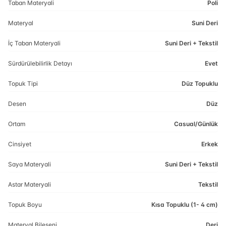
Taban Materyali
Poli
Materyal
Suni Deri
İç Taban Materyali
Suni Deri + Tekstil
Sürdürülebilirlik Detayı
Evet
Topuk Tipi
Düz Topuklu
Desen
Düz
Ortam
Casual/Günlük
Cinsiyet
Erkek
Saya Materyali
Suni Deri + Tekstil
Astar Materyali
Tekstil
Topuk Boyu
Kısa Topuklu (1- 4 cm)
Materyal Bileşeni
Deri