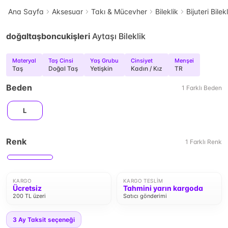
Ana Sayfa
Aksesuar
Takı & Mücevher
Bileklik
Bijuteri Bilek
doğaltaşboncukişleri
Aytaşı Bileklik
Materyal
Taş Cinsi
Yaş Grubu
Cinsiyet
Menşei
Taş
Doğal Taş
Yetişkin
Kadın / Kız
TR
Beden
1
Farklı
Beden
L
Renk
1
Farklı
Renk
KARGO
KARGO TESLIM
Ücretsiz
Tahmini yarın kargoda
200 TL üzeri
Satıcı gönderimi
3
Ay Taksit seçeneği