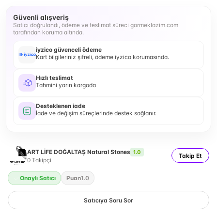
Güvenli alışveriş
Satıcı doğrulandı, ödeme ve teslimat süreci gormeklazim.com
tarafından koruma altında.
iyzico güvenceli ödeme
Kart bilgileriniz şifreli, ödeme iyzico korumasında.
Hızlı teslimat
Tahmini yarın kargoda
Desteklenen iade
İade ve değişim süreçlerinde destek sağlanır.
ART LİFE DOĞALTAŞ Natural Stones
1.0
Takip Et
0
Takipçi
Onaylı Satıcı
Puan
1.0
Satıcıya Soru Sor