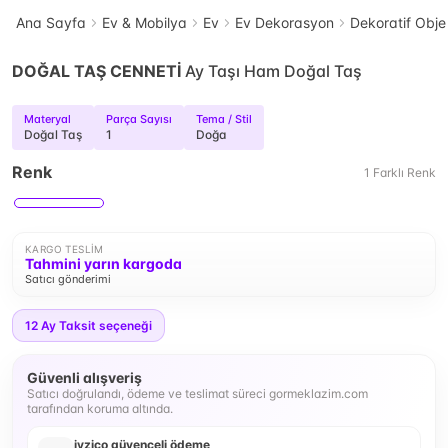
Ana Sayfa
Ev & Mobilya
Ev
Ev Dekorasyon
Dekoratif Obje
DOĞAL TAŞ CENNETİ
Ay Taşı Ham Doğal Taş
Materyal
Parça Sayısı
Tema / Stil
Doğal Taş
1
Doğa
Renk
1
Farklı
Renk
KARGO TESLIM
Tahmini yarın kargoda
Satıcı gönderimi
12
Ay Taksit seçeneği
Güvenli alışveriş
Satıcı doğrulandı, ödeme ve teslimat süreci gormeklazim.com
tarafından koruma altında.
iyzico güvenceli ödeme