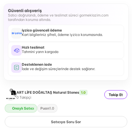
Güvenli alışveriş
Satıcı doğrulandı, ödeme ve teslimat süreci gormeklazim.com
tarafından koruma altında.
iyzico güvenceli ödeme
Kart bilgileriniz şifreli, ödeme iyzico korumasında.
Hızlı teslimat
Tahmini yarın kargoda
Desteklenen iade
İade ve değişim süreçlerinde destek sağlanır.
ART LİFE DOĞALTAŞ Natural Stones
1.0
Takip Et
0
Takipçi
Onaylı Satıcı
Puan
1.0
Satıcıya Soru Sor