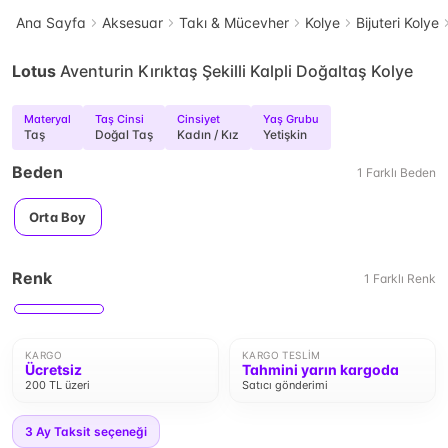
Ana Sayfa
Aksesuar
Takı & Mücevher
Kolye
Bijuteri Kolye
Lotus
Aventurin Kırıktaş Şekilli Kalpli Doğaltaş Kolye
Materyal
Taş Cinsi
Cinsiyet
Yaş Grubu
Taş
Doğal Taş
Kadın / Kız
Yetişkin
Beden
1
Farklı
Beden
Orta Boy
Renk
1
Farklı
Renk
KARGO
KARGO TESLIM
Ücretsiz
Tahmini yarın kargoda
200 TL üzeri
Satıcı gönderimi
3
Ay Taksit seçeneği