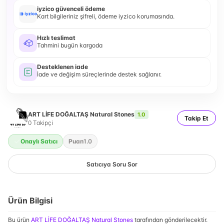
iyzico güvenceli ödeme
Kart bilgileriniz şifreli, ödeme iyzico korumasında.
Hızlı teslimat
Tahmini bugün kargoda
Desteklenen iade
İade ve değişim süreçlerinde destek sağlanır.
ART LİFE DOĞALTAŞ Natural Stones
1.0
Takip Et
0
Takipçi
Onaylı Satıcı
Puan
1.0
Satıcıya Soru Sor
Ürün Bilgisi
Bu ürün
ART LİFE DOĞALTAŞ Natural Stones
tarafından gönderilecektir.