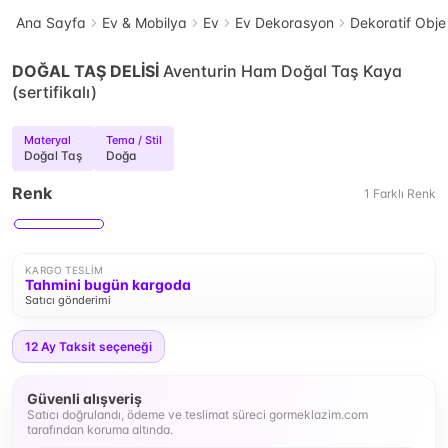
Ana Sayfa
Ev & Mobilya
Ev
Ev Dekorasyon
Dekoratif Obje
DOĞAL TAŞ DELİSİ
Aventurin Ham Doğal Taş Kaya
(sertifikalı)
Materyal
Tema / Stil
Doğal Taş
Doğa
Renk
1
Farklı
Renk
KARGO TESLIM
Tahmini bugün kargoda
Satıcı gönderimi
12
Ay Taksit seçeneği
Güvenli alışveriş
Satıcı doğrulandı, ödeme ve teslimat süreci gormeklazim.com
tarafından koruma altında.