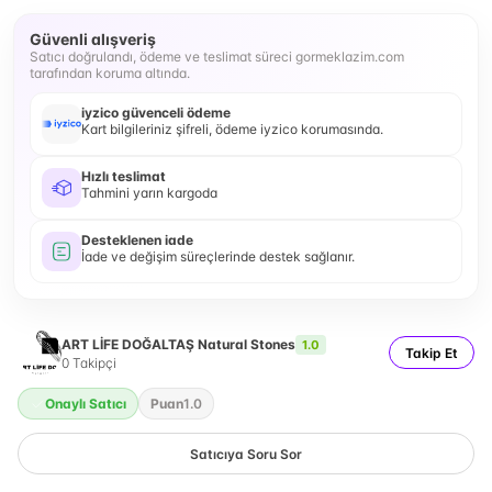
Güvenli alışveriş
Satıcı doğrulandı, ödeme ve teslimat süreci gormeklazim.com
tarafından koruma altında.
iyzico güvenceli ödeme
Kart bilgileriniz şifreli, ödeme iyzico korumasında.
Hızlı teslimat
Tahmini yarın kargoda
Desteklenen iade
İade ve değişim süreçlerinde destek sağlanır.
ART LİFE DOĞALTAŞ Natural Stones
1.0
Takip Et
0
Takipçi
Onaylı Satıcı
Puan
1.0
Satıcıya Soru Sor