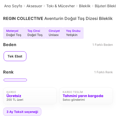
Ana Sayfa
Aksesuar
Takı & Mücevher
Bileklik
Bijuteri Bilek
REGIN COLLECTIVE
Aventurin Doğal Taş Dizesi Bileklik
Materyal
Taş Cinsi
Cinsiyet
Yaş Grubu
Doğal Taş
Doğal Taş
Unisex
Yetişkin
Beden
1
Farklı
Beden
Tek Ebat
Renk
1
Farklı
Renk
KARGO
KARGO TESLIM
Ücretsiz
Tahmini yarın kargoda
200 TL üzeri
Satıcı gönderimi
3
Ay Taksit seçeneği