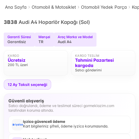
Ana Sayfa
Otomobil & Motosiklet
Otomobil Yedek Parça
Kap
3B38
Audi A4 Hoparlör Kapağı (Sol)
Garanti Süresi
Menşei
Araç Marka ve Model
Garantisiz
TR
Audi A4
KARGO
KARGO TESLIM
Ücretsiz
Tahmini Pazartesi
200 TL üzeri
kargoda
Satıcı gönderimi
12
Ay Taksit seçeneği
Güvenli alışveriş
Satıcı doğrulandı, ödeme ve teslimat süreci gormeklazim.com
tarafından koruma altında.
iyzico güvenceli ödeme
Kart bilgileriniz şifreli, ödeme iyzico korumasında.