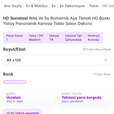
Ana Sayfa
Ev & Mobilya
Ev
Ev Dekorasyon
Tablo
HD San
HD Sanatsal
Ateş Ve Su Romantik Aşk Temalı HD Baskı
Yatay Panoramik Kanvas Tablo Salon Dekoru
Parça Sayısı
Tema / Stil
Menşei
Çerçeve Tipi
Materyal
1
Modern
TR
Çerçevesiz
Kanvas
Boyut/Ebat
18
Farklı
Boyut/Ebat
80 x 120
Renk
1
Farklı
Renk
KARGO
KARGO TESLIM
Ücretsiz
Tahmini yarın kargoda
200 TL üzeri
Satıcı gönderimi
12
Ay Taksit seçeneği