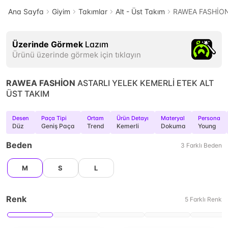
Ana Sayfa
Giyim
Takımlar
Alt - Üst Takım
RAWEA FASHİON
Üzerinde Görmek
Lazım
Ürünü üzerinde görmek için tıklayın
RAWEA FASHİON
ASTARLI YELEK KEMERLİ ETEK ALT
ÜST TAKIM
Desen
Paça Tipi
Ortam
Ürün Detayı
Materyal
Persona
Düz
Geniş Paça
Trend
Kemerli
Dokuma
Young
Beden
3
Farklı
Beden
M
S
L
Renk
5
Farklı
Renk