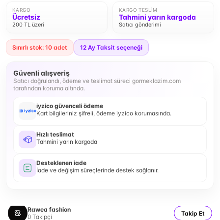
KARGO
KARGO TESLIM
Ücretsiz
Tahmini yarın kargoda
200 TL üzeri
Satıcı gönderimi
Sınırlı stok: 10 adet
12
Ay Taksit seçeneği
Güvenli alışveriş
Satıcı doğrulandı, ödeme ve teslimat süreci gormeklazim.com
tarafından koruma altında.
iyzico güvenceli ödeme
Kart bilgileriniz şifreli, ödeme iyzico korumasında.
Hızlı teslimat
Tahmini yarın kargoda
Desteklenen iade
İade ve değişim süreçlerinde destek sağlanır.
Rawea fashion
Takip Et
0
Takipçi