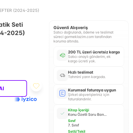
-DEFTER (2024-2025)
atik Seti
Güvenli Alışveriş
4-2025)
Satıcı doğrulandı, ödeme ve teslimat
süreci gormeklazim.com tarafından
koruma altında.
200 TL üzeri ücretsiz kargo
Satıcı onaylı gönderim, ek
kargo ücreti yok.
Hızlı teslimat
Tahmini yarın kargoda.
Al
Kurumsal faturaya uygun
Şirket alışverişleriniz için
faturalandırılır.
Kitap İçeriği
Konu Özetli Soru Ban...
Sınıf
7. Sınıf
Setli/Tekil