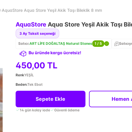
AquaStore Aqua Store Yeşil Akik Taşı Bileklik 8 mm
AquaStore
Aqua Store Yeşil Akik Taşı Bi
3
Ay Taksit seçeneği
Satıcı:
ART LİFE DOĞALTAŞ Natural Stones
1
/ 5
Satıcıy
Bu üründe kargo ücretsiz!
450,00 TL
Renk
YEŞİL
Beden
:
Tek Ebat
Sepete Ekle
Hemen 
14 gün kolay iade
Güvenli ödeme