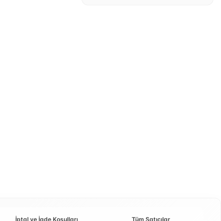
İptal ve İade Koşulları
Tüm Satıcılar