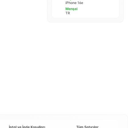
iPhone 16e
Menşei
TR
İptal ve İade Koşulları
Tüm Satıcılar