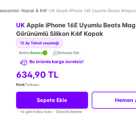
sesuarları
Kapak & Kılıf
UK Apple iPhone 16E Uyumlu Beats Magsafe 
UK
Apple iPhone 16E Uyumlu Beats Mag
Görünümlü Silikon Kılıf Kapak
12
Ay Taksit seçeneği
Satıcı:
Buway
Satıcıya Sor
Bu üründe kargo ücretsiz!
634,90 TL
Renk
Turkuaz
Sepete Ekle
Hemen 
14 gün kolay iade
Güvenli ödeme