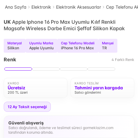
Ana Sayfa
Elektronik
Elektronik Aksesuarlar
Cep Telefonu Ak
UK
Apple Iphone 16 Pro Max Uyumlu Kılıf Renkli
Magsafe Wireless Darbe Emici Şeffaf Silikon Kapak
Materyal
Uyumlu Marka
Cep Telefonu Modeli
Menşei
Silikon
Apple Uyumlu
iPhone 16 Pro Max
TR
Renk
4
Farklı
Renk
KARGO
KARGO TESLIM
Ücretsiz
Tahmini yarın kargoda
200 TL üzeri
Satıcı gönderimi
12
Ay Taksit seçeneği
Güvenli alışveriş
Satıcı doğrulandı, ödeme ve teslimat süreci gormeklazim.com
tarafından koruma altında.