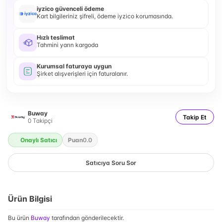
iyzico güvenceli ödeme
Kart bilgileriniz şifreli, ödeme iyzico korumasında.
Hızlı teslimat
Tahmini yarın kargoda
Kurumsal faturaya uygun
Şirket alışverişleri için faturalanır.
Buway
Takip Et
0
Takipçi
Onaylı Satıcı
Puan
0.0
Satıcıya Soru Sor
Ürün Bilgisi
Bu ürün
Buway
tarafından gönderilecektir.