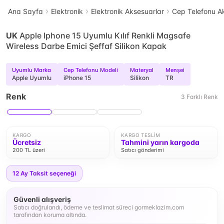
Ana Sayfa
Elektronik
Elektronik Aksesuarlar
Cep Telefonu Ak
UK
Apple Iphone 15 Uyumlu Kılıf Renkli Magsafe
Wireless Darbe Emici Şeffaf Silikon Kapak
Uyumlu Marka
Cep Telefonu Modeli
Materyal
Menşei
Apple Uyumlu
iPhone 15
Silikon
TR
Renk
3
Farklı
Renk
KARGO
KARGO TESLIM
Ücretsiz
Tahmini yarın kargoda
200 TL üzeri
Satıcı gönderimi
12
Ay Taksit seçeneği
Güvenli alışveriş
Satıcı doğrulandı, ödeme ve teslimat süreci gormeklazim.com
tarafından koruma altında.