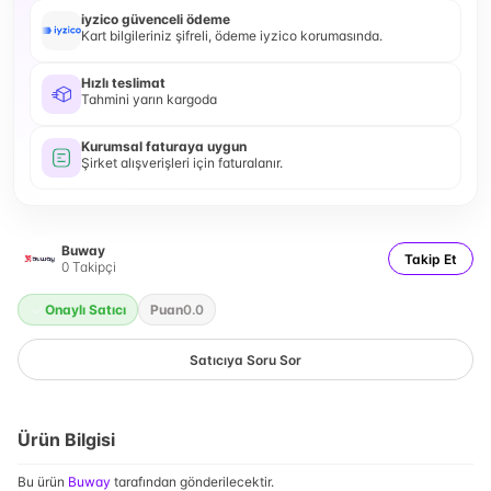
iyzico güvenceli ödeme
Kart bilgileriniz şifreli, ödeme iyzico korumasında.
Hızlı teslimat
Tahmini yarın kargoda
Kurumsal faturaya uygun
Şirket alışverişleri için faturalanır.
Buway
Takip Et
0
Takipçi
Onaylı Satıcı
Puan
0.0
Satıcıya Soru Sor
Ürün Bilgisi
Bu ürün
Buway
tarafından gönderilecektir.